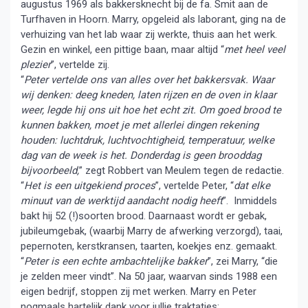
augustus 1969 als bakkersknecht bij de fa. Smit aan de
Turfhaven in Hoorn. Marry, opgeleid als laborant, ging na de
verhuizing van het lab waar zij werkte, thuis aan het werk.
Gezin en winkel, een pittige baan, maar altijd “
met heel veel
plezier
”, vertelde zij.
“
Peter vertelde ons van alles over het bakkersvak. Waar
wij denken: deeg kneden, laten rijzen en de oven in klaar
weer, legde hij ons uit hoe het echt zit. Om goed brood te
kunnen bakken, moet je met allerlei dingen rekening
houden: luchtdruk, luchtvochtigheid, temperatuur, welke
dag van de week is het. Donderdag is geen brooddag
bijvoorbeeld,
” zegt Robbert van Meulem tegen de redactie.
“
Het is een uitgekiend proces
”, vertelde Peter, “
dat elke
minuut van de werktijd aandacht nodig heeft
”. Inmiddels
bakt hij 52 (!)soorten brood. Daarnaast wordt er gebak,
jubileumgebak, (waarbij Marry de afwerking verzorgd), taai,
pepernoten, kerstkransen, taarten, koekjes enz. gemaakt.
“
Peter is een echte ambachtelijke bakker
”, zei Marry, “die
je zelden meer vindt”. Na 50 jaar, waarvan sinds 1988 een
eigen bedrijf, stoppen zij met werken. Marry en Peter
nogmaals hartelijk dank voor jullie traktaties: