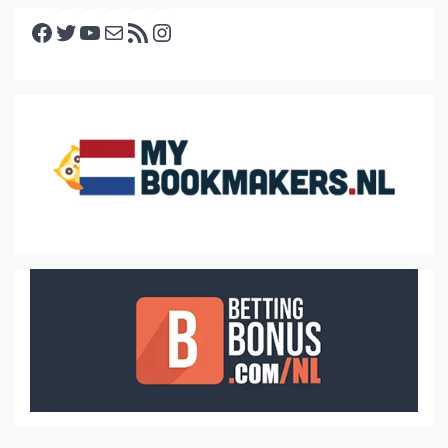
Facebook
Twitter
YouTube
E-mail
RSS feed
Instagram