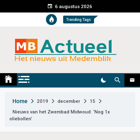
S
6 augustus 2026
k
i
Trending Tags
p
t
o
c
o
n
t
Medemblik Actueel
Wij zijn altijd actueel
e
n
t
Home
2019
december
15
Nieuws van het Zwembad Midwoud: ‘Nog 1x
oliebollen’