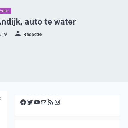
allen
ndijk, auto te water
019
Redactie
Facebook
Twitter
YouTube
E-mail
RSS feed
Instagram
t