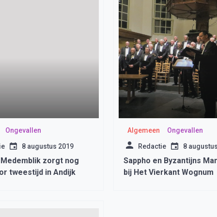
Ongevallen
Algemeen
Ongevallen
ie
8 augustus 2019
Redactie
8 augustu
 Medemblik zorgt nog
Sappho en Byzantijns Ma
r tweestijd in Andijk
bij Het Vierkant Wognum