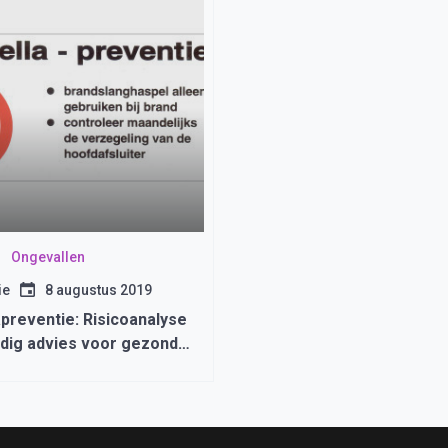
Ongevallen
ie
8 augustus 2019
preventie: Risicoanalyse
dig advies voor gezonde
llaties