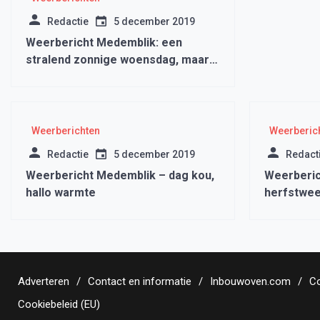
Redactie
5 december 2019
Weerbericht Medemblik: een
stralend zonnige woensdag, maar
denk om de regels
Weerberichten
Weerberic
Redactie
5 december 2019
Redact
Weerbericht Medemblik – dag kou,
Weerberic
hallo warmte
herfstwee
Adverteren
Contact en informatie
Inbouwoven.com
Co
Cookiebeleid (EU)