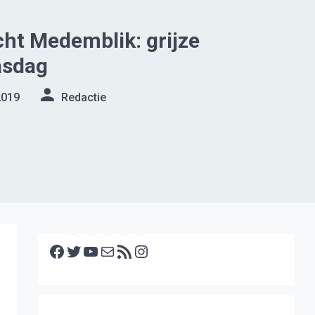
ht Medemblik: grijze
asdag
2019
Redactie
Facebook
Twitter
YouTube
E-mail
RSS feed
Instagram