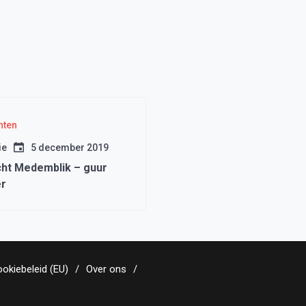
hten
ie
5 december 2019
ht Medemblik – guur
r
okiebeleid (EU)
Over ons