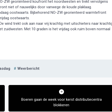
f NO-ZW georiënteerd koufront het noordwesten en trekt vervolgens
ont niet of nauwelijks door vanwege de koude plaklaag.
vandaag oostwaarts. Bijbehorend NO-ZW georienteerd warmtefront
rijdag oostwaarts.
De wind trekt ook aan naar vrij krachtig met uitschieters naar krachti
 het zuidwesten. Met 10 graden is het vrijdag ook ruim boven normaal
aasdag
Weerbericht
Boeren gaan de week voor kerst distributiecentra
blokkeren