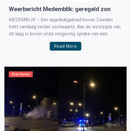
Weerbericht Medemblik: geregeld zon
MEDEMBLIK – Een lagedrukgebied boven Zweden
trekt vandaag verder oostwaarts. Aan de westzijde van
dit laag is boven onze omgeving sprake van een
noordwestelijke stroming waarmee polaire lucht
Read More
Brandweer