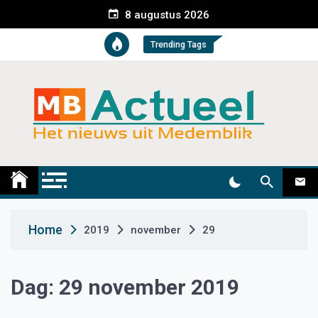
S
8 augustus 2026
k
i
Trending Tags
p
t
o
c
o
n
t
Medemblik Actueel
Wij zijn altijd actueel
e
n
t
Home
2019
november
29
Dag:
29 november 2019