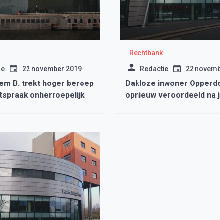
Rechtbank
ie
22 november 2019
Redactie
22 novemb
iem B. trekt hoger beroep
Dakloze inwoner Opperd
itspraak onherroepelijk
opnieuw veroordeeld na 
stilte