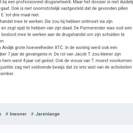
ij een professioneel drugsnetwerk. Maar het dossier is niet duideli
aat. Ook is niet onomstotelijk vastgesteld dat de gevonden pillen
. tot drie maal niet.
 handel mee te werken. Die zou hij hebben ontmoet via zijn
en en zegt spijt te hebben van zijn daad. De Purmerender was ooit een
ij besloot mee te werken aan de drugshandel om zijn schulden te
en.
 in Andijk grote hoeveelheden XTC. In de woning werd ook een
ker 7 jaar de gevangenis in. De rol van Jacob T. zou kleiner zijn
en hem werd 4 jaar cel geëist. Ook de vrouw van T. moest voorkomen
titie zag niet voldoende bewijs dat ze iets wist van de activiteiten
ecember.
n
Inwoner
Jarenlange