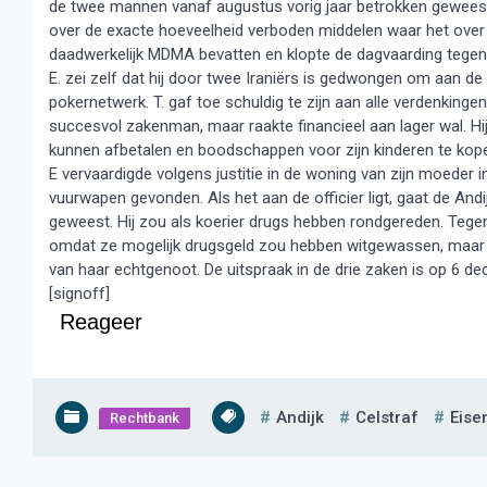
de twee mannen vanaf augustus vorig jaar betrokken geweest b
over de exacte hoeveelheid verboden middelen waar het over g
daadwerkelijk MDMA bevatten en klopte de dagvaarding tegen E
E. zei zelf dat hij door twee Iraniërs is gedwongen om aan de
pokernetwerk. T. gaf toe schuldig te zijn aan alle verdenking
succesvol zakenman, maar raakte financieel aan lager wal. H
kunnen afbetalen en boodschappen voor zijn kinderen te kop
E vervaardigde volgens justitie in de woning van zijn moeder
vuurwapen gevonden. Als het aan de officier ligt, gaat de Andij
geweest. Hij zou als koerier drugs hebben rondgereden. Teg
omdat ze mogelijk drugsgeld zou hebben witgewassen, maar jus
van haar echtgenoot. De uitspraak in de drie zaken is op 6 d
[signoff]
Reageer
Andijk
Celstraf
Eise
Rechtbank