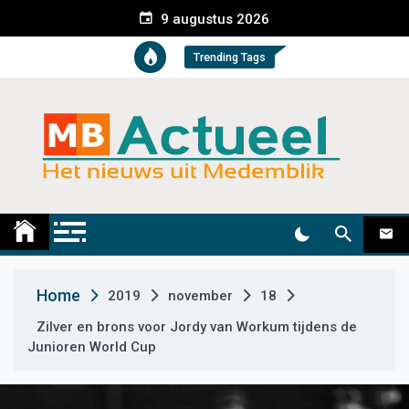
S
9 augustus 2026
k
i
Trending Tags
p
t
o
c
o
n
t
Medemblik Actueel
Wij zijn altijd actueel
e
n
t
Home
2019
november
18
Zilver en brons voor Jordy van Workum tijdens de
Junioren World Cup