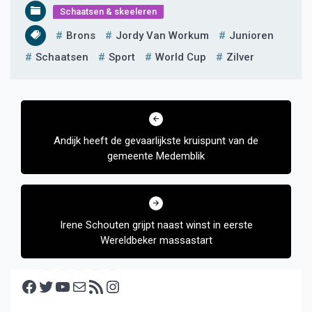
Schaatsen & skeeleren
Brons
Jordy Van Workum
Junioren
Schaatsen
Sport
World Cup
Zilver
Bericht
navigatie
Andijk heeft de gevaarlijkste kruispunt van de
gemeente Medemblik
Irene Schouten grijpt naast winst in eerste
Wereldbeker massastart
Facebook
Twitter
YouTube
E-mail
RSS feed
Instagram