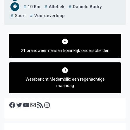
10 Km
Atletiek
Daniele Budry
Sport
Vooroeverloop
Bericht
navigatie
21 brandweermensen koninklijk onderscheiden
Weerbericht Medemblik: een regenachtige
maandag
Facebook
Twitter
YouTube
E-mail
RSS feed
Instagram