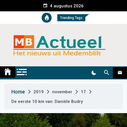
S
4 augustus 2026
k
i
Trending Tags
p
t
o
c
o
n
t
Medemblik Actueel
Wij zijn altijd actueel
e
n
t
Home
2019
november
17
De eerste 10 km van: Danièle Budry