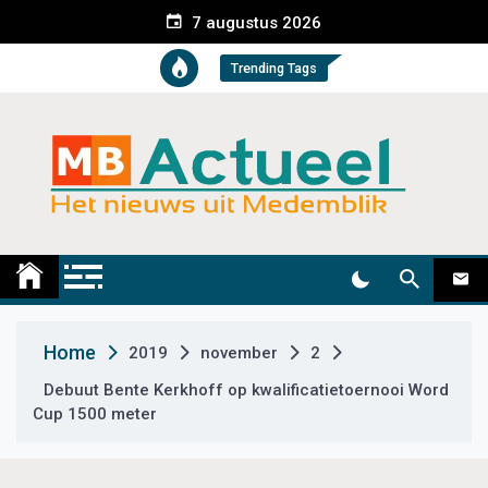
S
7 augustus 2026
k
i
Trending Tags
p
t
o
c
o
n
t
Medemblik Actueel
Wij zijn altijd actueel
e
n
t
Home
2019
november
2
Debuut Bente Kerkhoff op kwalificatietoernooi Word
Cup 1500 meter