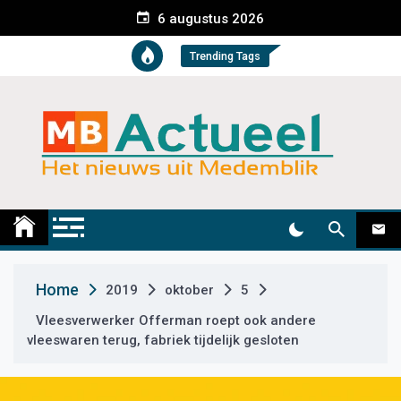
S
6 augustus 2026
k
i
Trending Tags
p
t
o
c
o
n
t
Medemblik Actueel
Wij zijn altijd actueel
e
n
t
Home
2019
oktober
5
Vleesverwerker Offerman roept ook andere
vleeswaren terug, fabriek tijdelijk gesloten