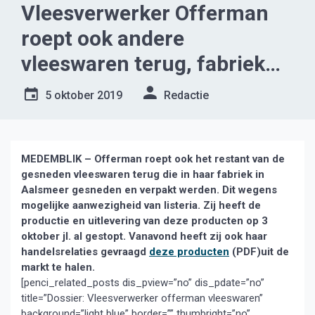
Vleesverwerker Offerman
roept ook andere
vleeswaren terug, fabriek
tijdelijk gesloten
5 oktober 2019
Redactie
MEDEMBLIK – Offerman roept ook het restant van de
gesneden vleeswaren terug die in haar fabriek in
Aalsmeer gesneden en verpakt werden.
Dit wegens
mogelijke aanwezigheid van listeria. Zij heeft de
productie en uitlevering van deze producten op 3
oktober jl. al gestopt. Vanavond heeft zij ook haar
handelsrelaties gevraagd
deze producten
(PDF)uit de
markt te halen.
[penci_related_posts dis_pview=”no” dis_pdate=”no”
title=”Dossier: Vleesverwerker offerman vleeswaren”
background=”light blue” border=”” thumbright=”no”