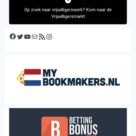
Op zoek naar vrijwilligerswerk? Kom naar de
Vrijwilligersmarkt
Facebook
Twitter
YouTube
E-mail
RSS feed
Instagram