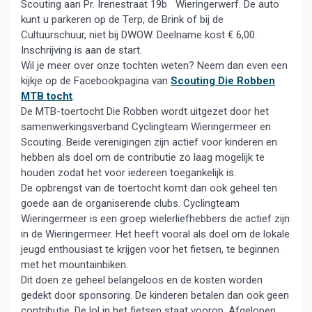
Scouting aan Pr. Irenestraat 19b Wieringerwerf. De auto
kunt u parkeren op de Terp, de Brink of bij de
Cultuurschuur, niet bij DWOW. Deelname kost € 6,00.
Inschrijving is aan de start.
Wil je meer over onze tochten weten? Neem dan even een
kijkje op de Facebookpagina van
Scouting Die Robben
MTB tocht
.
De MTB-toertocht Die Robben wordt uitgezet door het
samenwerkingsverband Cyclingteam Wieringermeer en
Scouting. Beide verenigingen zijn actief voor kinderen en
hebben als doel om de contributie zo laag mogelijk te
houden zodat het voor iedereen toegankelijk is.
De opbrengst van de toertocht komt dan ook geheel ten
goede aan de organiserende clubs. Cyclingteam
Wieringermeer is een groep wielerliefhebbers die actief zijn
in de Wieringermeer. Het heeft vooral als doel om de lokale
jeugd enthousiast te krijgen voor het fietsen, te beginnen
met het mountainbiken.
Dit doen ze geheel belangeloos en de kosten worden
gedekt door sponsoring. De kinderen betalen dan ook geen
contributie. De lol in het fietsen staat voorop. Afgelopen