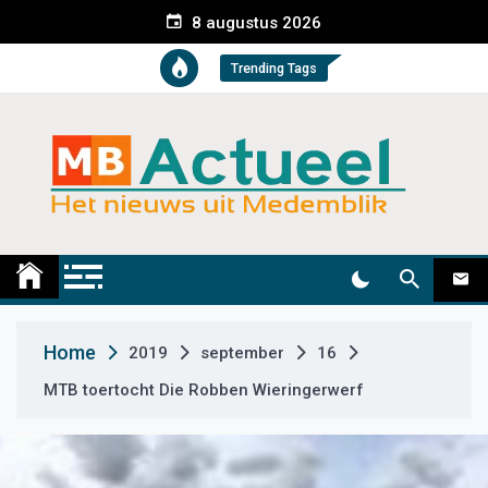
S
8 augustus 2026
k
i
Trending Tags
p
t
o
c
o
n
t
Medemblik Actueel
Wij zijn altijd actueel
e
n
t
Home
2019
september
16
MTB toertocht Die Robben Wieringerwerf