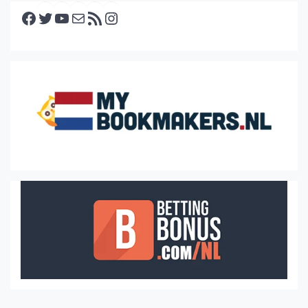
Facebook
Twitter
YouTube
E-mail
RSS feed
Instagram