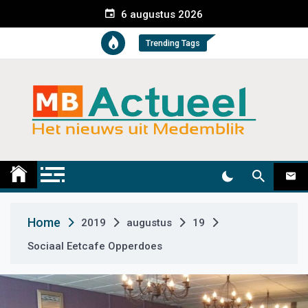
S
6 augustus 2026
k
i
Trending Tags
p
t
o
c
o
n
t
Medemblik Actueel
Wij zijn altijd actueel
e
n
t
Home
2019
augustus
19
Sociaal Eetcafe Opperdoes