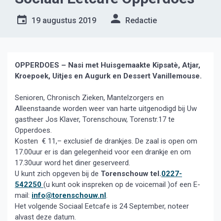
19 augustus 2019
Redactie
OPPERDOES – Nasi met Huisgemaakte Kipsatè, Atjar,
Kroepoek, Uitjes en Augurk en Dessert Vanillemouse.
Senioren, Chronisch Zieken, Mantelzorgers en
Alleenstaande worden weer van harte uitgenodigd bij Uw
gastheer Jos Klaver, Torenschouw, Torenstr.17 te
Opperdoes.
Kosten € 11,– exclusief de drankjes. De zaal is open om
17.00uur er is dan gelegenheid voor een drankje en om
17.30uur word het diner geserveerd.
U kunt zich opgeven bij de
Torenschouw tel.
0227-
542250
(u kunt ook inspreken op de voicemail )of een E-
mail:
info@torenschouw.nl
.
Het volgende Sociaal Eetcafe is 24 September, noteer
alvast deze datum.