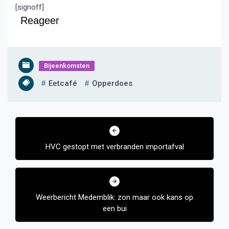
[signoff]
Reageer
Bijeenkomsten
Eetcafé
Opperdoes
Bericht
navigatie
HVC gestopt met verbranden importafval
Weerbericht Medemblik: zon maar ook kans op
een bui