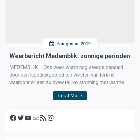
6 augustus 2019
Weerbericht Medemblik: zonnige perioden
MEDEMBLIK – Ons weer wordt nog steeds bepaald
door een lagedrukgebied ten westen van Ierland
waardoor er een zuidwestelijke stroming met warme en
vochtige lucht onze kant op komt.
Read More
Facebook
Twitter
YouTube
E-mail
RSS feed
Instagram