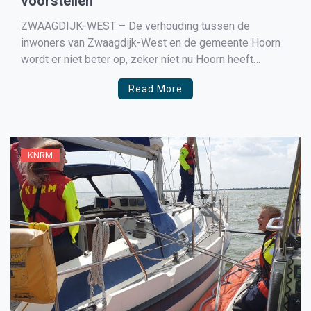
voorstellen
ZWAAGDIJK-WEST – De verhouding tussen de
inwoners van Zwaagdijk-West en de gemeente Hoorn
wordt er niet beter op, zeker niet nu Hoorn heeft
besloten om de afgesproken maximale bouwhoogte op
Read More
het Zevenhuis los te laten en hoger te gaan bouwen.
KNRM