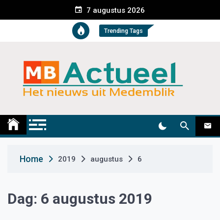
S
7 augustus 2026
k
i
Trending Tags
p
t
o
c
o
n
t
Medemblik Actueel
Wij zijn altijd actueel
e
n
t
Home
2019
augustus
6
Dag:
6 augustus 2019