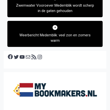
Zwemwater Vooroever Medemblik wordt scherp
in de gaten gehouden
Weerbericht Medemblik: veel zon en zomers
warm
Facebook
Twitter
YouTube
E-mail
RSS feed
Instagram