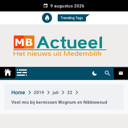
S
9 augustus 2026
k
i
Trending Tags
p
t
o
c
o
n
t
Medemblik Actueel
Wij zijn altijd actueel
e
n
t
Home
2019
juli
22
Veel mis bij kermissen Wognum en Nibbixwoud