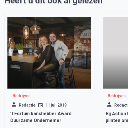
Heeft u dit ook al gelezen
Bedrijven
Bedrijven
Redactie
11 juli 2019
Redact
’t Fortuin kanshebber Award
Bij Action
Duurzame Ondernemer
plinten o