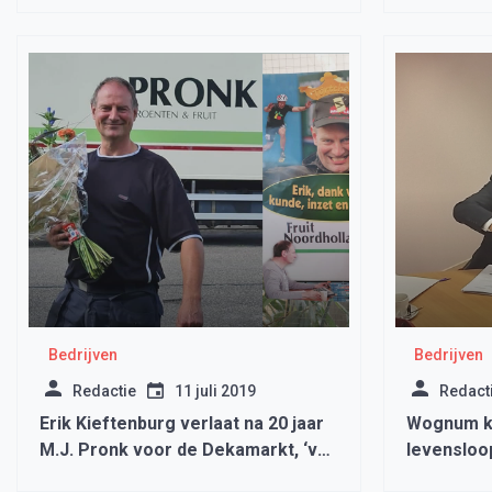
Bedrijven
Bedrijven
Redactie
11 juli 2019
Redact
Erik Kieftenburg verlaat na 20 jaar
Wognum kr
M.J. Pronk voor de Dekamarkt, ‘van
levensloo
groenten en fruit naar bloemen’
apparteme