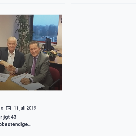
ie
11 juli 2019
ijgt 43
pbestendige
nten en een apotheek