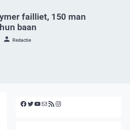
ymer failliet, 150 man
 hun baan
Redactie
Facebook
Twitter
YouTube
E-mail
RSS feed
Instagram
t