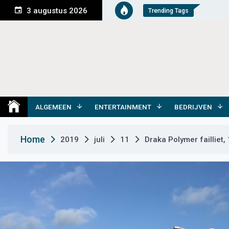
S
3 augustus 2026
Trending Tags
k
i
p
t
o
c
o
Medemblik Actueel
Wij zijn altijd actueel
n
t
ALGEMEEN
ENTERTAINMENT
BEDRIJVEN
e
n
Home
2019
juli
11
Draka Polymer failliet
t