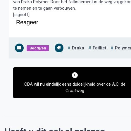
van Draka Polymer. Door het faillissement is de weg vrij g
te nemen en te gaan verbouwen.
[signoff]
Reageer
Draka
Failliet
Polyme
Bedrijven
Bericht
navigatie
CDA wil nu eindelijk eens duidelijkheid over de A.C. de
Graafweg