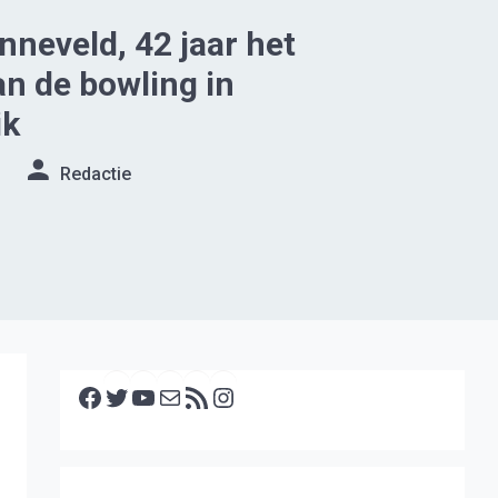
nneveld, 42 jaar het
an de bowling in
ik
Redactie
Facebook
Twitter
YouTube
E-mail
RSS feed
Instagram