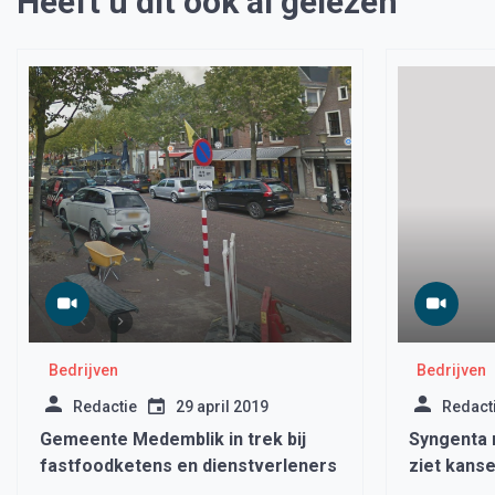
Heeft u dit ook al gelezen
Bedrijven
Bedrijven
Redactie
29 april 2019
Redact
Gemeente Medemblik in trek bij
Syngenta 
fastfoodketens en dienstverleners
ziet kans