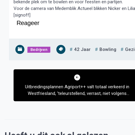
bekende plek om te bowlen en voor feesten en partijen.
Voor de camera van Medemblik Actueel blikken Nicker en Lilia
[signoff]
Reageer
42 Jaar
Bowling
Gezi
Bedrijven
Bericht
navigatie
Uitbreidingsplannen Agriport++ valt totaal verkeerd in
Westfriesland, ’teleurstellend, verrast, niet volgens
afspraak’