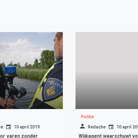
Politie
ie
10 april 2019
Redactie
10 april 2
or varen zonder
Wijkagent waarschuwt v