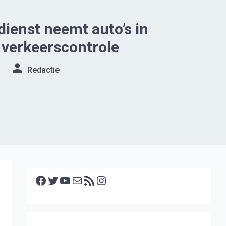
dienst neemt auto’s in
j verkeerscontrole
Redactie
Facebook
Twitter
YouTube
E-mail
RSS feed
Instagram