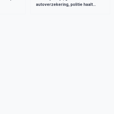
autoverzekering, politie haalt
brokkenpiloot van de weg