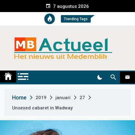
S
7 augustus 2026
k
i
Trending Tags
p
t
o
c
o
n
t
Medemblik Actueel
Wij zijn altijd actueel
e
n
t
Home
2019
januari
27
Unsexed cabaret in Wadway