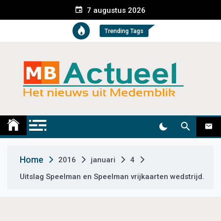
S
7 augustus 2026
k
i
Trending Tags
p
t
o
c
o
n
t
Medemblik Actueel
Wij zijn altijd actueel
e
n
t
Home
2016
januari
4
Uitslag Speelman en Speelman vrijkaarten wedstrijd.