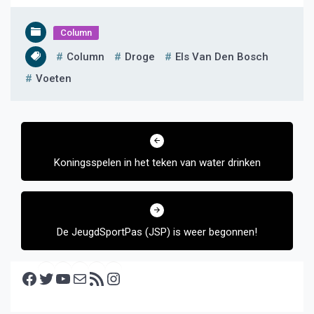
Column
Column
Droge
Els Van Den Bosch
Voeten
Bericht
navigatie
Koningsspelen in het teken van water drinken
De JeugdSportPas (JSP) is weer begonnen!
Facebook
Twitter
YouTube
E-mail
RSS feed
Instagram