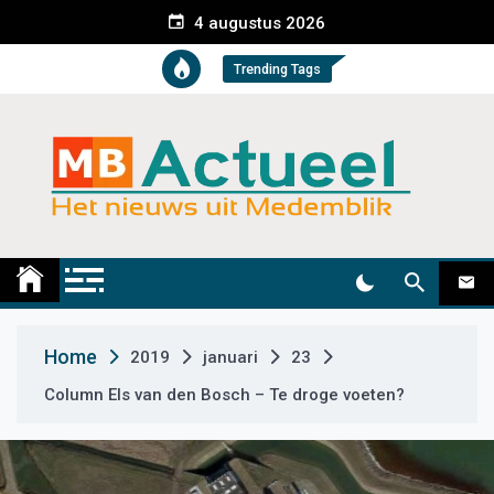
S
4 augustus 2026
k
i
Trending Tags
p
t
o
c
o
n
t
Medemblik Actueel
Wij zijn altijd actueel
e
n
t
Home
2019
januari
23
Column Els van den Bosch – Te droge voeten?