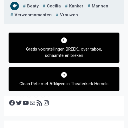
Beaty
Cecilia
Kanker
Mannen
Verwenmomenten
Vrouwen
Bericht
navigatie
Gratis voorstellingen BREEK.. over taboe,
schaamte en breken
Clean Pete met Afblijven in Theaterkerk Hemels
Facebook
Twitter
YouTube
E-mail
RSS feed
Instagram