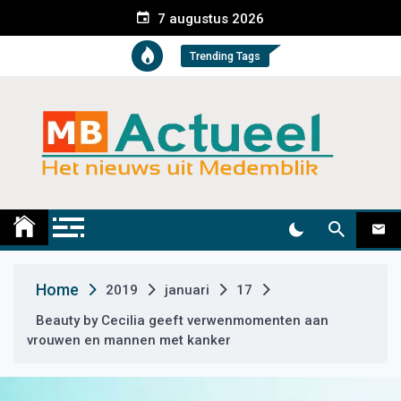
S
7 augustus 2026
k
i
Trending Tags
p
t
o
c
o
n
t
Medemblik Actueel
Wij zijn altijd actueel
e
n
t
Home
2019
januari
17
Beauty by Cecilia geeft verwenmomenten aan
vrouwen en mannen met kanker