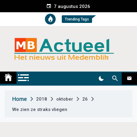
S
7 augustus 2026
k
i
Trending Tags
p
t
o
c
o
n
t
Medemblik Actueel
Wij zijn altijd actueel
e
n
t
Home
2018
oktober
26
We zien ze straks vliegen