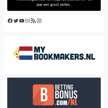
jaar een groot verlies..
Facebook
Twitter
YouTube
E-mail
RSS feed
Instagram