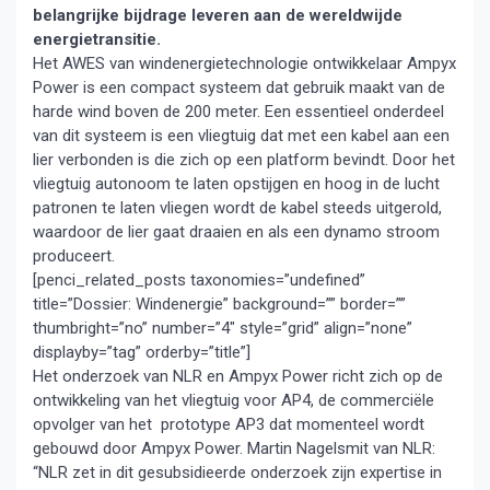
belangrijke bijdrage leveren aan de wereldwijde
energietransitie.
Het AWES van windenergietechnologie ontwikkelaar Ampyx
Power is een compact systeem dat gebruik maakt van de
harde wind boven de 200 meter. Een essentieel onderdeel
van dit systeem is een vliegtuig dat met een kabel aan een
lier verbonden is die zich op een platform bevindt. Door het
vliegtuig autonoom te laten opstijgen en hoog in de lucht
patronen te laten vliegen wordt de kabel steeds uitgerold,
waardoor de lier gaat draaien en als een dynamo stroom
produceert.
[penci_related_posts taxonomies=”undefined”
title=”Dossier: Windenergie” background=”” border=””
thumbright=”no” number=”4″ style=”grid” align=”none”
displayby=”tag” orderby=”title”]
Het onderzoek van NLR en Ampyx Power richt zich op de
ontwikkeling van het vliegtuig voor AP4, de commerciële
opvolger van het prototype AP3 dat momenteel wordt
gebouwd door Ampyx Power. Martin Nagelsmit van NLR:
“NLR zet in dit gesubsidieerde onderzoek zijn expertise in