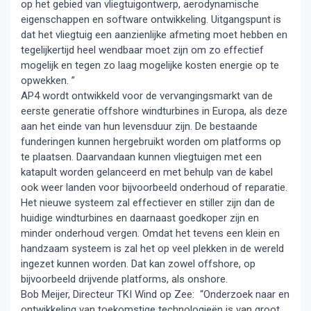
op het gebied van vliegtuigontwerp, aerodynamische
eigenschappen en software ontwikkeling. Uitgangspunt is
dat het vliegtuig een aanzienlijke afmeting moet hebben en
tegelijkertijd heel wendbaar moet zijn om zo effectief
mogelijk en tegen zo laag mogelijke kosten energie op te
opwekken. ”
AP4 wordt ontwikkeld voor de vervangingsmarkt van de
eerste generatie offshore windturbines in Europa, als deze
aan het einde van hun levensduur zijn. De bestaande
funderingen kunnen hergebruikt worden om platforms op
te plaatsen. Daarvandaan kunnen vliegtuigen met een
katapult worden gelanceerd en met behulp van de kabel
ook weer landen voor bijvoorbeeld onderhoud of reparatie.
Het nieuwe systeem zal effectiever en stiller zijn dan de
huidige windturbines en daarnaast goedkoper zijn en
minder onderhoud vergen. Omdat het tevens een klein en
handzaam systeem is zal het op veel plekken in de wereld
ingezet kunnen worden. Dat kan zowel offshore, op
bijvoorbeeld drijvende platforms, als onshore.
Bob Meijer, Directeur TKI Wind op Zee: “Onderzoek naar en
ontwikkeling van toekomstige technologieën is van groot