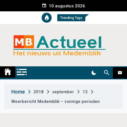
S
10 augustus 2026
k
i
Trending Tags
p
t
o
c
o
n
t
Medemblik Actueel
Wij zijn altijd actueel
e
n
t
Home
2018
september
13
Weerbericht Medemblik – zonnige perioden