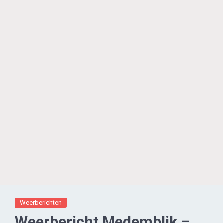
Weerberichten
Weerbericht Medemblik –