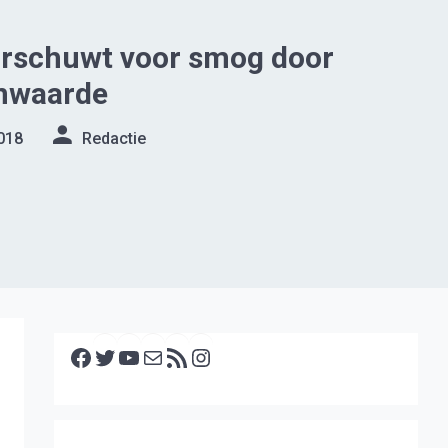
rschuwt voor smog door
nwaarde
018
Redactie
Facebook
Twitter
YouTube
E-mail
RSS feed
Instagram