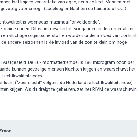
en last krijgen van irritatie van ogen, neus en keel. Mensen met
 gevoelig voor smog. Raadpleeg bij klachten de huisarts of GGD.
uchtkwaliteit is woensdag maximaal “onvoldoende”.
onnige dagen. Dit is het geval in het voorjaar en in de zomer als er
en en vluchtige organische stoffen worden onder invloed van zonlicht
e andere seizoenen is de invloed van de zon te klein om hoge
el vastgesteld. De EU-informatiedrempel is 180 microgram ozon per
 waarde kunnen gevoelige mensen klachten krijgen en waarschuwt het
 Luchtkwaliteitsindex.
lucht (“zeer slecht” volgens de Nederlandse luchtkwaliteitsindex).
en krijgen. Als dit dreigt te gebeuren, zet het RIVM de waarschuwi
Smog