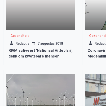
Gezondheid
Gezondhe
Redactie
7 augustus 2018
Redact
RIVM activeert ‘Nationaal Hitteplan’,
Coronavir
denk om kwetsbare mensen
Medemblik
in het zie
coronavir