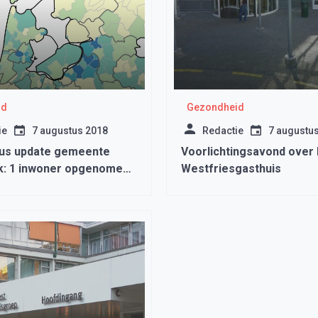
id
Gezondheid
ie
7 augustus 2018
Redactie
7 augustu
us update gemeente
Voorlichtingsavond over 
: 1 inwoner opgenomen
Westfriesgasthuis
kenhuis met het
us