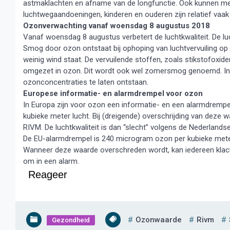
astmaklachten en afname van de longfunctie. Ook kunnen mens
luchtwegaandoeningen, kinderen en ouderen zijn relatief vaak
Ozonverwachting vanaf woensdag 8 augustus 2018
Vanaf woensdag 8 augustus verbetert de luchtkwaliteit. De l
Smog door ozon ontstaat bij ophoping van luchtvervuiling op z
weinig wind staat. De vervuilende stoffen, zoals stikstofoxid
omgezet in ozon. Dit wordt ook wel zomersmog genoemd. In d
ozonconcentraties te laten ontstaan.
Europese informatie- en alarmdrempel voor ozon
In Europa zijn voor ozon een informatie- en een alarmdremp
kubieke meter lucht. Bij (dreigende) overschrijding van deze
RIVM. De luchtkwaliteit is dan “slecht” volgens de Nederlandse
De EU-alarmdrempel is 240 microgram ozon per kubieke meter 
Wanneer deze waarde overschreden wordt, kan iedereen klacht
om in een alarm.
Reageer
Ozonwaarde
Rivm
Gezondheid