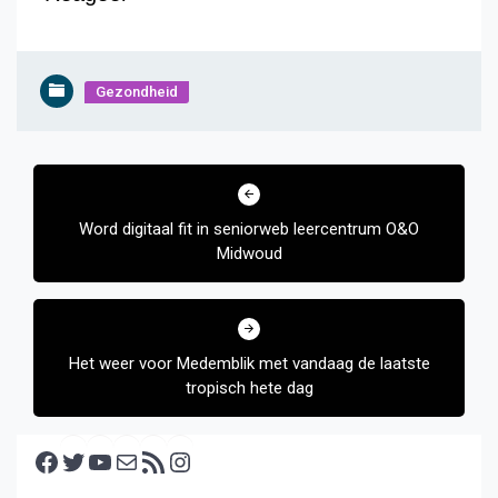
Gezondheid
Bericht
navigatie
Word digitaal fit in seniorweb leercentrum O&O
Midwoud
Het weer voor Medemblik met vandaag de laatste
tropisch hete dag
Facebook
Twitter
YouTube
E-mail
RSS feed
Instagram