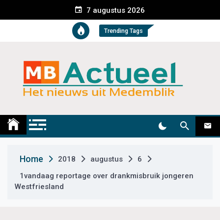
S
7 augustus 2026
k
i
Trending Tags
p
t
o
c
o
n
t
Medemblik Actueel
Wij zijn altijd actueel
e
n
t
Home
2018
augustus
6
1vandaag reportage over drankmisbruik jongeren
Westfriesland