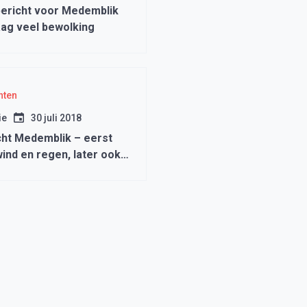
ericht voor Medemblik
ag veel bewolking
hten
ie
30 juli 2018
ht Medemblik – eerst
ind en regen, later ook
en