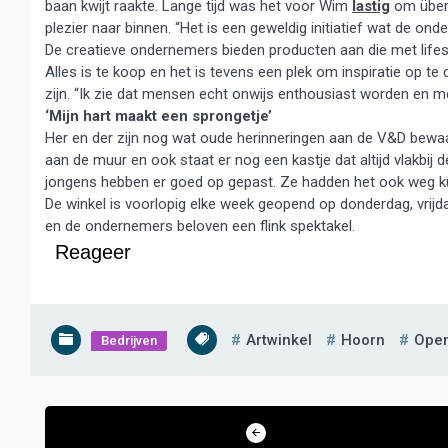
baan kwijt raakte. Lange tijd was het voor Wim
lastig
om überh
plezier naar binnen. “Het is een geweldig initiatief wat de ond
De creatieve ondernemers bieden producten aan die met lifest
Alles is te koop en het is tevens een plek om inspiratie op te
zijn. “Ik zie dat mensen echt onwijs enthousiast worden en met
‘Mijn hart maakt een sprongetje’
Her en der zijn nog wat oude herinneringen aan de V&D bew
aan de muur en ook staat er nog een kastje dat altijd vlakbij 
jongens hebben er goed op gepast. Ze hadden het ook weg kunn
De winkel is voorlopig elke week geopend op donderdag, vrijdag
en de ondernemers beloven een flink spektakel.
Reageer
Artwinkel
Hoorn
Ope
Bedrijven
Bericht
navigatie