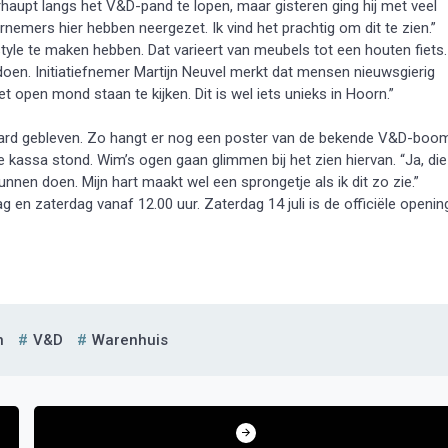
aupt langs het V&D-pand te lopen, maar gisteren ging hij met veel
ernemers hier hebben neergezet. Ik vind het prachtig om dit te zien.”
yle te maken hebben. Dat varieert van meubels tot een houten fiets.
 doen. Initiatiefnemer Martijn Neuvel merkt dat mensen nieuwsgierig
 open mond staan te kijken. Dit is wel iets unieks in Hoorn.”
aard gebleven. Zo hangt er nog een poster van de bekende V&D-boo
de kassa stond. Wim’s ogen gaan glimmen bij het zien hiervan. “Ja, die
en doen. Mijn hart maakt wel een sprongetje als ik dit zo zie.”
 en zaterdag vanaf 12.00 uur. Zaterdag 14 juli is de officiële openin
n
V&d
Warenhuis