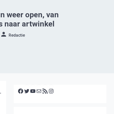
n weer open, van
 naar artwinkel
Redactie
Facebook
Twitter
YouTube
E-mail
RSS feed
Instagram
-