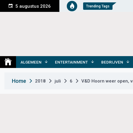
S
5 augustus 2026
Trending Tags
k
i
p
t
o
c
o
Medemblik Actueel
Wij zijn altijd actueel
n
t
ALGEMEEN
ENTERTAINMENT
BEDRIJVEN
e
n
Home
2018
juli
6
V&D Hoorn weer open, v
t