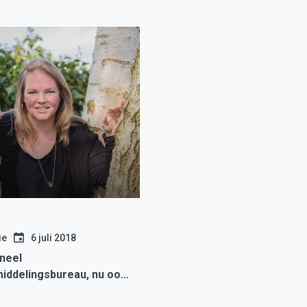
ie
6 juli 2018
neel
middelingsbureau, nu ook
in West-Friesland voor