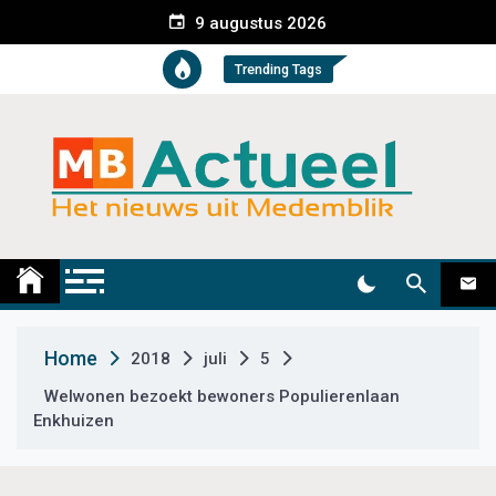
S
9 augustus 2026
k
i
Trending Tags
p
t
o
c
o
n
t
Medemblik Actueel
Wij zijn altijd actueel
e
n
t
Home
2018
juli
5
Welwonen bezoekt bewoners Populierenlaan
Enkhuizen