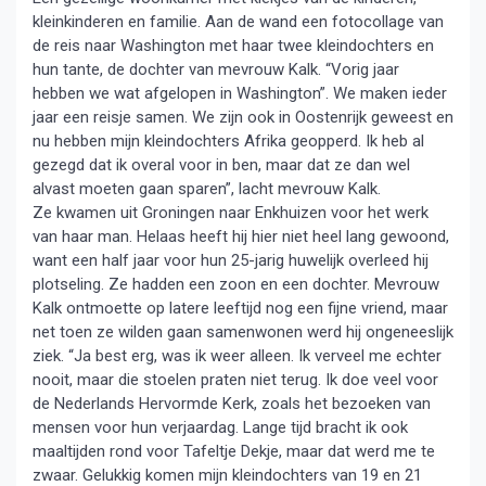
kleinkinderen en familie. Aan de wand een fotocollage van
de reis naar Washington met haar twee kleindochters en
hun tante, de dochter van mevrouw Kalk. “Vorig jaar
hebben we wat afgelopen in Washington”. We maken ieder
jaar een reisje samen. We zijn ook in Oostenrijk geweest en
nu hebben mijn kleindochters Afrika geopperd. Ik heb al
gezegd dat ik overal voor in ben, maar dat ze dan wel
alvast moeten gaan sparen”, lacht mevrouw Kalk.
Ze kwamen uit Groningen naar Enkhuizen voor het werk
van haar man. Helaas heeft hij hier niet heel lang gewoond,
want een half jaar voor hun 25-jarig huwelijk overleed hij
plotseling. Ze hadden een zoon en een dochter. Mevrouw
Kalk ontmoette op latere leeftijd nog een fijne vriend, maar
net toen ze wilden gaan samenwonen werd hij ongeneeslijk
ziek. “Ja best erg, was ik weer alleen. Ik verveel me echter
nooit, maar die stoelen praten niet terug. Ik doe veel voor
de Nederlands Hervormde Kerk, zoals het bezoeken van
mensen voor hun verjaardag. Lange tijd bracht ik ook
maaltijden rond voor Tafeltje Dekje, maar dat werd me te
zwaar. Gelukkig komen mijn kleindochters van 19 en 21