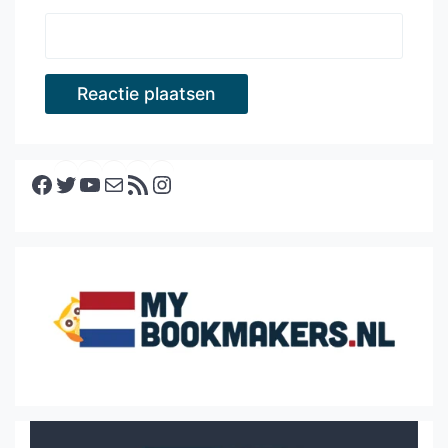
Facebook
Twitter
YouTube
E-mail
RSS feed
Instagram