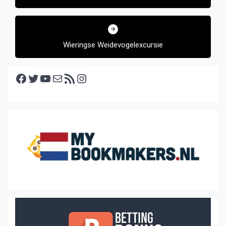
Wieringse Weidevogelexcursie
Facebook
Twitter
YouTube
E-mail
RSS feed
Instagram