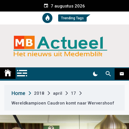
S
7 augustus 2026
k
i
Trending Tags
p
t
o
c
o
n
t
Medemblik Actueel
Wij zijn altijd actueel
e
n
t
Home
2018
april
17
Wereldkampioen Caudron komt naar Wervershoof