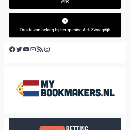
wind
Drukte van belang bij heropening Aldi Zwaagdijk
Facebook
Twitter
YouTube
E-mail
RSS feed
Instagram