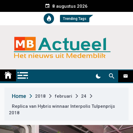
S
8 augustus 2026
k
i
Trending Tags
p
t
o
c
o
n
t
Medemblik Actueel
Wij zijn altijd actueel
e
n
t
Home
2018
februari
24
Replica van Hybris winnaar Interpolis Tulpenprijs
2018