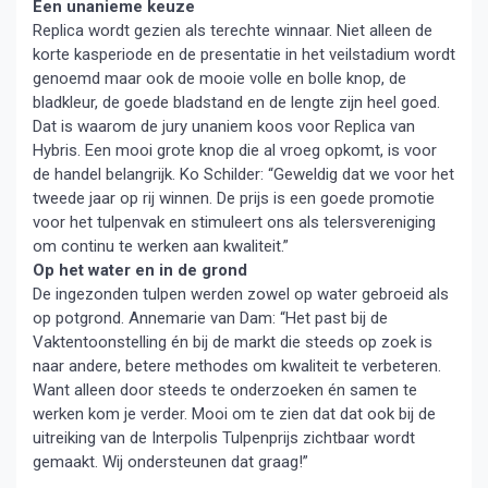
Een unanieme keuze
Replica wordt gezien als terechte winnaar. Niet alleen de
korte kasperiode en de presentatie in het veilstadium wordt
genoemd maar ook de mooie volle en bolle knop, de
bladkleur, de goede bladstand en de lengte zijn heel goed.
Dat is waarom de jury unaniem koos voor Replica van
Hybris. Een mooi grote knop die al vroeg opkomt, is voor
de handel belangrijk. Ko Schilder: “Geweldig dat we voor het
tweede jaar op rij winnen. De prijs is een goede promotie
voor het tulpenvak en stimuleert ons als telersvereniging
om continu te werken aan kwaliteit.”
Op het water en in de grond
De ingezonden tulpen werden zowel op water gebroeid als
op potgrond. Annemarie van Dam: “Het past bij de
Vaktentoonstelling én bij de markt die steeds op zoek is
naar andere, betere methodes om kwaliteit te verbeteren.
Want alleen door steeds te onderzoeken én samen te
werken kom je verder. Mooi om te zien dat dat ook bij de
uitreiking van de Interpolis Tulpenprijs zichtbaar wordt
gemaakt. Wij ondersteunen dat graag!”