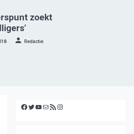
gerspunt zoekt
lligers’
018
Redactie
Facebook
Twitter
YouTube
E-mail
RSS feed
Instagram
e