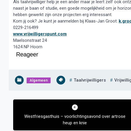
Als taalvrijwilliger help je een ander maar je leert zelf ook ont
naast je baan of studie, een goede mogelijkheid om je horizo
hebben gewerkt zijn onze projecten erg interessant.
Kom jij ook? Je kunt je aanmelden bij Klaas-Jan Groot:
k.gro
0229-216499
www.vrijwilligerspunt.com
Maelsonstraat 24
1624 NP Hoorn
Reageer
Taalvrijwilligers
Vrijwill
Algemeen
Bericht
navigatie
Westfriesgasthuis – voorlichtingsavond over artrose
heup en knie