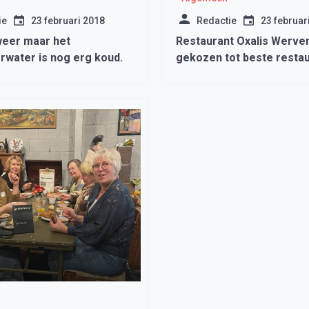
ie
23 februari 2018
Redactie
23 februar
weer maar het
Restaurant Oxalis Werver
rwater is nog erg koud.
gekozen tot beste restau
Medemblik