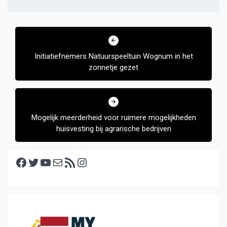
Bericht
navigatie
Initiatiefnemers Natuurspeeltuin Wognum in het
zonnetje gezet
Mogelijk meerderheid voor ruimere mogelijkheden
huisvesting bij agrarische bedrijven
Facebook
Twitter
YouTube
E-mail
RSS feed
Instagram