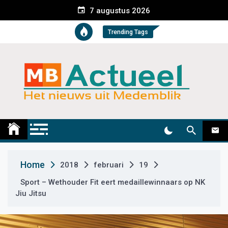
S
7 augustus 2026
k
i
Trending Tags
p
t
o
c
o
n
t
Medemblik Actueel
Wij zijn altijd actueel
e
n
t
Home
2018
februari
19
Sport – Wethouder Fit eert medaillewinnaars op NK
Jiu Jitsu