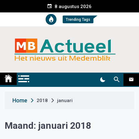
S
8 augustus 2026
k
i
Trending Tags
p
t
o
c
o
n
t
Medemblik Actueel
Wij zijn altijd actueel
e
n
t
Home
2018
januari
Maand:
januari 2018