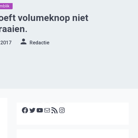
mblik
oeft volumeknop niet
raaien.
 2017
Redactie
Facebook
Twitter
YouTube
E-mail
RSS feed
Instagram