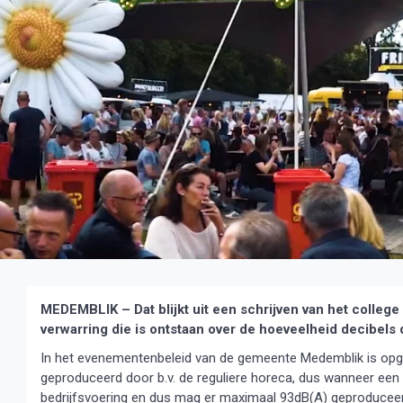
MEDEMBLIK – Dat blijkt uit een schrijven van het colleg
verwarring die is ontstaan over de hoeveelheid decibel
In het evenementenbeleid van de gemeente Medemblik is op
geproduceerd door b.v. de reguliere horeca, dus wanneer een
bedrijfsvoering en dus mag er maximaal 93dB(A) geproducee