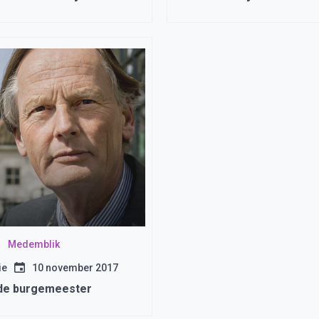
kom.
voetbalteam en G-schaa
Medemblik
ie
10 november 2017
 de burgemeester