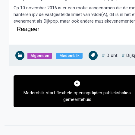
Op 10 november 2016 is er een motie aangenomen die de moge
hanteren ipv de vastgestelde limiet van 93dB(A), dit is in h
evenement als Dijkpop, maar ook andere muziekevenementen 
Reageer
Dicht
Dij
Algemeen
Medemblik
Bericht
navigatie
Medemblik start flexibele openingstijden publieksbalies
gemeentehuis