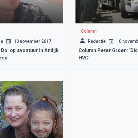
Column
ie
10 november 2017
Redactie
10 novemb
Do: op avontuur in Andijk
Column Peter Groen: ‘Dic
zen
HVC’