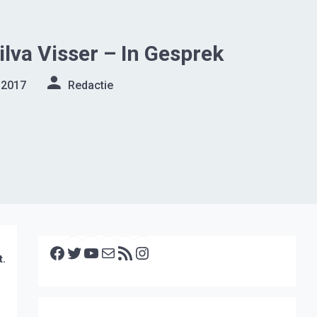
lva Visser – In Gesprek
 2017
Redactie
Facebook
Twitter
YouTube
E-mail
RSS feed
Instagram
t.