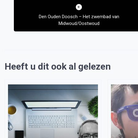
navigatie
Den Ouden Doosch – Het zwembad van
Midwoud/Oostwoud
Heeft u dit ook al gelezen