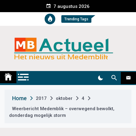
S
7 augustus 2026
k
i
Trending Tags
p
t
o
c
o
n
t
Medemblik Actueel
Wij zijn altijd actueel
e
n
t
Home
2017
oktober
4
Weerbericht Medemblik – overwegend bewolkt,
donderdag mogelijk storm