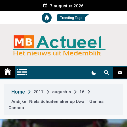
S
7 augustus 2026
k
i
Trending Tags
p
t
o
c
o
n
t
Medemblik Actueel
Wij zijn altijd actueel
e
n
t
Home
2017
augustus
16
Andijker Niels Schuitemaker op Dwarf Games
Canada