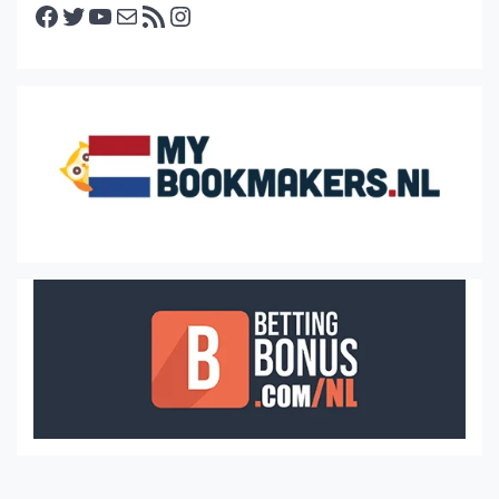
Facebook
Twitter
YouTube
E-mail
RSS feed
Instagram