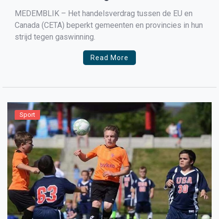
Canada
MEDEMBLIK – Het handelsverdrag tussen de EU en
Canada (CETA) beperkt gemeenten en provincies in hun
strijd tegen gaswinning.
Read More
Sport