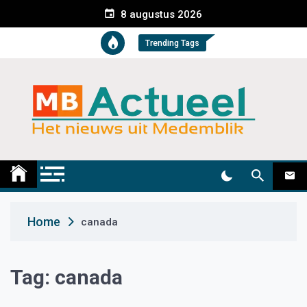
S
8 augustus 2026
k
i
Trending Tags
p
t
o
c
o
n
t
Medemblik Actueel
Wij zijn altijd actueel
e
n
t
Home
canada
Tag:
canada