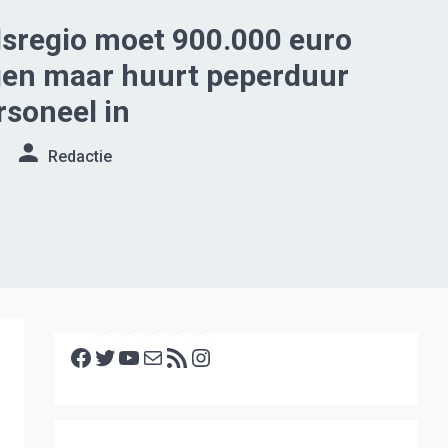
dsregio moet 900.000 euro
gen maar huurt peperduur
rsoneel in
Redactie
Facebook
Twitter
YouTube
E-mail
RSS feed
Instagram