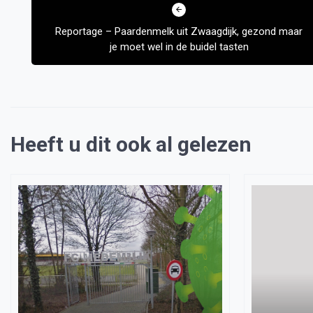
navigatie
Reportage – Paardenmelk uit Zwaagdijk, gezond maar
je moet wel in de buidel tasten
Heeft u dit ook al gelezen