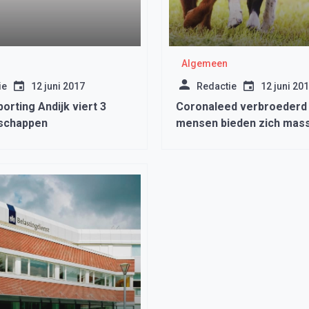
Algemeen
ie
12 juni 2017
Redactie
12 juni 20
porting Andijk viert 3
Coronaleed verbroederd
schappen
mensen bieden zich mass
om te helpen