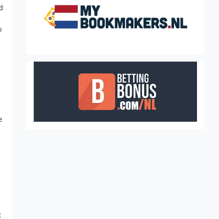
d
o
e
p
t