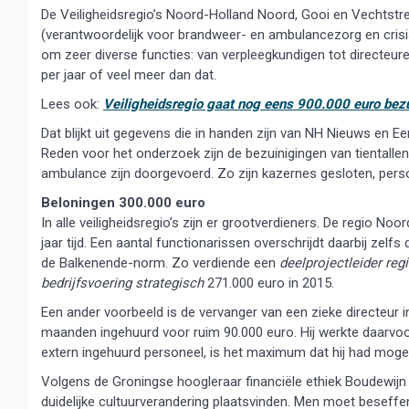
De Veiligheidsregio’s Noord-Holland Noord, Gooi en Vechts
(verantwoordelijk voor brandweer- en ambulancezorg en crisi
om zeer diverse functies: van verpleegkundigen tot directeur
per jaar of veel meer dan dat.
Lees ook:
Veiligheidsregio gaat nog eens 900.000 euro bez
Dat blijkt uit gegevens die in handen zijn van NH Nieuws en
Reden voor het onderzoek zijn de bezuinigingen van tientallen
ambulance zijn doorgevoerd. Zo zijn kazernes gesloten, perso
Beloningen 300.000 euro
In alle veiligheidsregio’s zijn er grootverdieners. De regio Noo
jaar tijd. Een aantal functionarissen overschrijdt daarbij z
de Balkenende-norm. Zo verdiende een
deelprojectleider reg
bedrijfsvoering strategisch
271.000 euro in 2015.
Een ander voorbeeld is de vervanger van een zieke directeur
maanden ingehuurd voor ruim 90.000 euro. Hij werkte daarvo
extern ingehuurd personeel, is het maximum dat hij had moge
Volgens de Groningse hoogleraar financiële ethiek Boudewijn 
duidelijke cultuurverandering plaatsvinden. Men moet beseffe