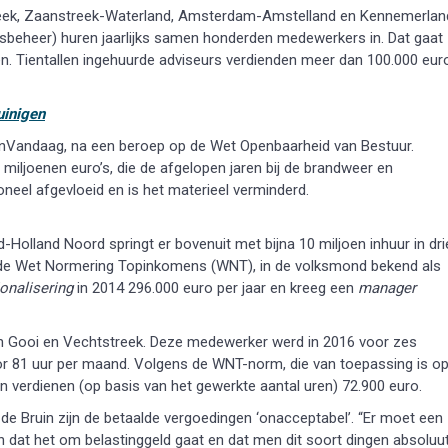
treek, Zaanstreek-Waterland, Amsterdam-Amstelland en Kennemerlan
sbeheer) huren jaarlijks samen honderden medewerkers in. Dat gaat
en. Tientallen ingehuurde adviseurs verdienden meer dan 100.000 eur
uinigen
 EenVandaag, na een beroep op de Wet Openbaarheid van Bestuur.
 miljoenen euro’s, die de afgelopen jaren bij de brandweer en
neel afgevloeid en is het materieel verminderd.
rd-Holland Noord springt er bovenuit met bijna 10 miljoen inhuur in dri
elfs de Wet Normering Topinkomens (WNT), in de volksmond bekend als
ionalisering
in 2014 296.000 euro per jaar en kreeg een
manager
 in Gooi en Vechtstreek. Deze medewerker werd in 2016 voor zes
or 81 uur per maand. Volgens de WNT-norm, die van toepassing is o
n verdienen (op basis van het gewerkte aantal uren) 72.900 euro.
de Bruin zijn de betaalde vergoedingen ‘onacceptabel’. “Er moet een
n dat het om belastinggeld gaat en dat men dit soort dingen absoluu