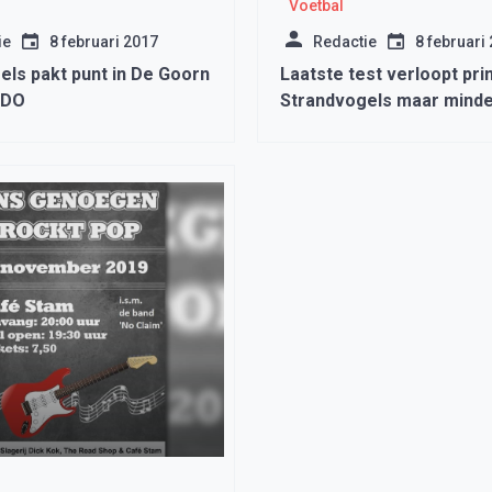
Voetbal
ie
8 februari 2017
Redactie
8 februari
els pakt punt in De Goorn
Laatste test verloopt pr
EDO
Strandvogels maar minde
Sporting Andijk