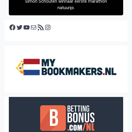
Simon Schouten winnaar eerste marathon
natuurijs.
Facebook
Twitter
YouTube
E-mail
RSS feed
Instagram