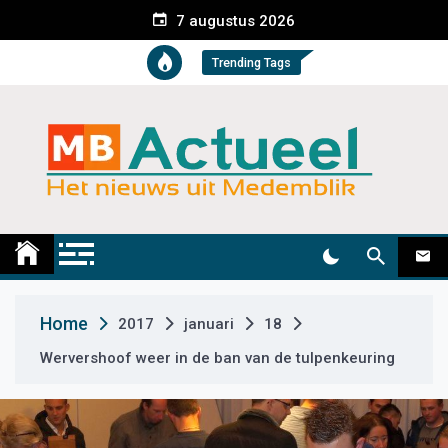
S
7 augustus 2026
k
i
Trending Tags
p
t
o
c
o
n
t
Medemblik Actueel
Wij zijn altijd actueel
e
n
t
Home
2017
januari
18
Wervershoof weer in de ban van de tulpenkeuring