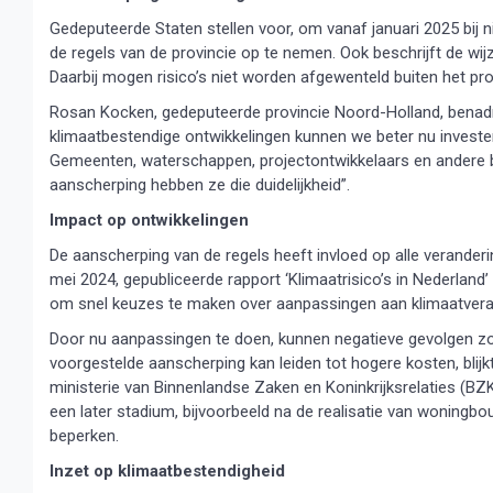
Gedeputeerde Staten stellen voor, om vanaf januari 2025 bij ni
de regels van de provincie op te nemen. Ook beschrijft de wi
Daarbij mogen risico’s niet worden afgewenteld buiten het pro
Rosan Kocken, gedeputeerde provincie Noord-Holland, benadr
klimaatbestendige ontwikkelingen kunnen we beter nu investere
Gemeenten, waterschappen, projectontwikkelaars en andere b
aanscherping hebben ze die duidelijkheid”.
Impact op ontwikkelingen
De aanscherping van de regels heeft invloed op alle verander
mei 2024, gepubliceerde rapport ‘Klimaatrisico’s in Nederlan
om snel keuzes te maken over aanpassingen aan klimaatvera
Door nu aanpassingen te doen, kunnen negatieve gevolgen z
voorgestelde aanscherping kan leiden tot hogere kosten, blij
ministerie van Binnenlandse Zaken en Koninkrijksrelaties (BZK)
een later stadium, bijvoorbeeld na de realisatie van woningb
beperken.
Inzet op klimaatbestendigheid