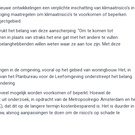
euwe ontwikkelingen een verplichte inschatting van klimaatrisico’s in
jziging maatregelen om klimaatrisico’s te voorkomen of beperken.
jectgebied.
ukt het belang van deze aanscherping: “Om te komen tot
n in plaats van straks het ene gat met het andere te vullen.
elanghebbenden willen weten waar ze aan toe zijn. Met deze
ingen in de omgeving, vooral op het gebied van woningbouw. Het, in
d’ van het Planbureau voor de Leefomgeving onderstreept het belang
ndering.
oveel mogelijk worden voorkomen of beperkt. Hoewel de
kt uit onderzoek, in opdracht van de Metropoolregio Amsterdam en h
, dat dit op de langere termijn kostenbesparend is. Het is duurder in
ouw, alsnog aanpassingen te doen om de risico’s op schade te