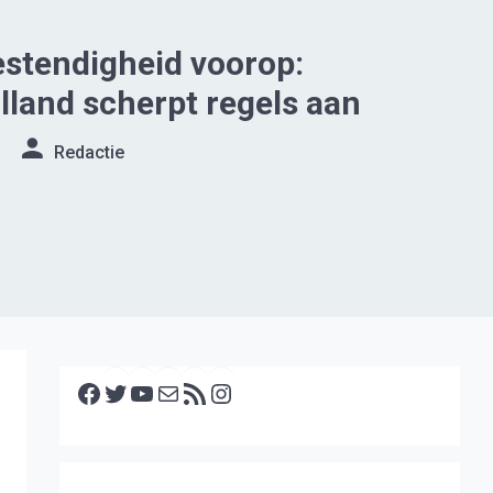
stendigheid voorop:
land scherpt regels aan
Redactie
Facebook
Twitter
YouTube
E-mail
RSS feed
Instagram