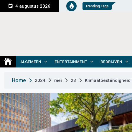
S
4 augustus 2026
Trending Tags
k
i
p
t
o
c
o
Medemblik Actueel
Wij zijn altijd actueel
n
t
ALGEMEEN
ENTERTAINMENT
BEDRIJVEN
e
n
Home
2024
mei
23
Klimaatbestendigheid 
t