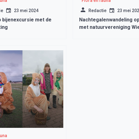
auna
Flora en fauna
ie
23 mei 2024
Redactie
23 mei 20
 bijenexcursie met de
Nachtegalenwandeling op
ting
met natuurvereniging Wi
auna