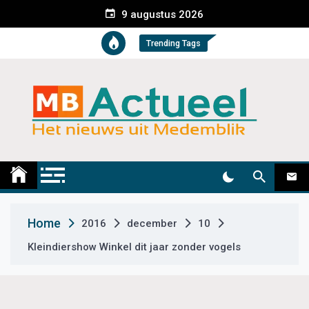
S
9 augustus 2026
k
i
Trending Tags
p
t
o
c
o
n
t
Medemblik Actueel
Wij zijn altijd actueel
e
n
t
Home
2016
december
10
Kleindiershow Winkel dit jaar zonder vogels