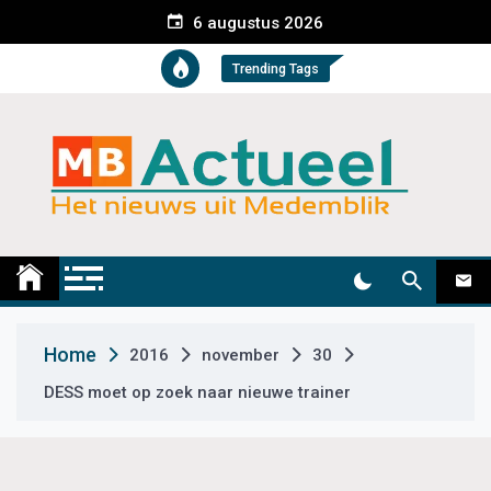
S
6 augustus 2026
k
i
Trending Tags
p
t
o
c
o
n
t
Medemblik Actueel
Wij zijn altijd actueel
e
n
t
Home
2016
november
30
DESS moet op zoek naar nieuwe trainer