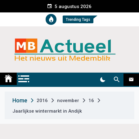
S
5 augustus 2026
k
i
Trending Tags
p
t
o
c
o
n
t
Medemblik Actueel
Wij zijn altijd actueel
e
n
t
Home
2016
november
16
Jaarlijkse wintermarkt in Andijk