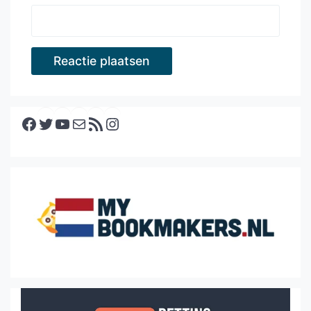
Facebook
Twitter
YouTube
E-mail
RSS feed
Instagram