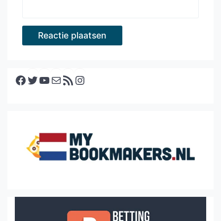
Facebook
Twitter
YouTube
E-mail
RSS feed
Instagram