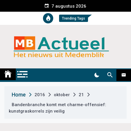
S
7 augustus 2026
k
i
Trending Tags
p
t
o
c
o
n
t
Medemblik Actueel
Wij zijn altijd actueel
e
n
t
Home
2016
oktober
21
Bandenbranche komt met charme-offensief:
kunstgraskorrels zijn veilig