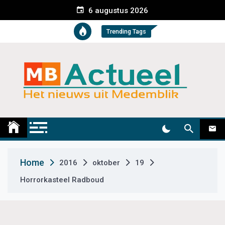
S
6 augustus 2026
k
i
Trending Tags
p
t
o
c
o
n
t
Medemblik Actueel
Wij zijn altijd actueel
e
n
t
Home
2016
oktober
19
Horrorkasteel Radboud