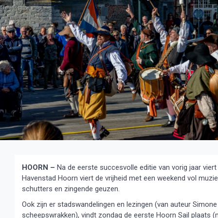
HOORN –
Na de eerste succesvolle editie van vorig jaar vie
Havenstad Hoorn viert de vrijheid met een weekend vol muziek
schutters en zingende geuzen.
Ook zijn er stadswandelingen en lezingen (van auteur Simone
scheepswrakken), vindt zondag de eerste Hoorn Sail plaats (m