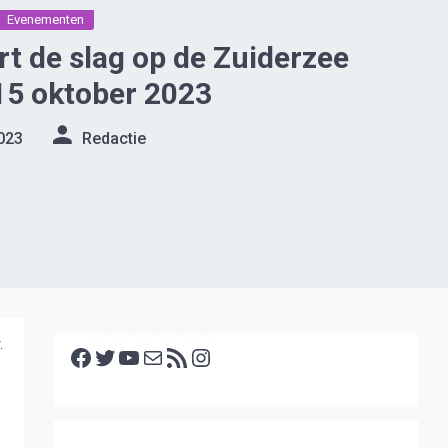
Evenementen
rt de slag op de Zuiderzee
15 oktober 2023
023
Redactie
Facebook
Twitter
YouTube
E-mail
RSS feed
Instagram
.