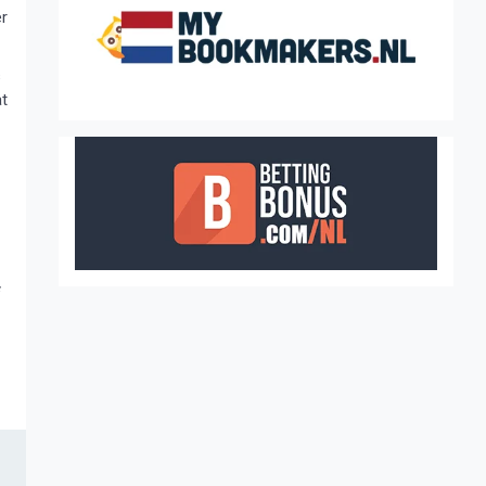
er
s
at