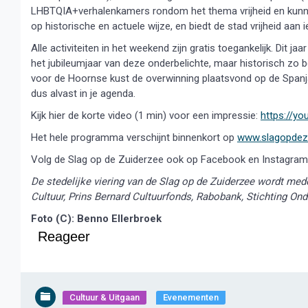
LHBTQIA+verhalenkamers rondom het thema vrijheid en kunne
op historische en actuele wijze, en biedt de stad vrijheid aan 
Alle activiteiten in het weekend zijn gratis toegankelijk. Dit 
het jubileumjaar van deze onderbelichte, maar historisch zo be
voor de Hoornse kust de overwinning plaatsvond op de Spanja
dus alvast in je agenda.
Kijk hier de korte video (1 min) voor een impressie:
https://y
Het hele programma verschijnt binnenkort op
www.slagopdezu
Volg de Slag op de Zuiderzee ook op Facebook en Instagra
De stedelijke viering van de Slag op de Zuiderzee wordt m
Cultuur, Prins Bernard Cultuurfonds, Rabobank, Stichting O
Foto (C): Benno Ellerbroek
Reageer
Cultuur & Uitgaan
Evenementen