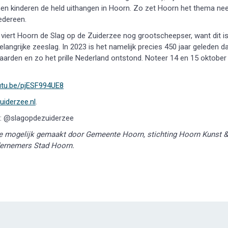
n kinderen de held uithangen in Hoorn. Zo zet Hoorn het thema ne
iedereen.
jaar viert Hoorn de Slag op de Zuiderzee nog grootscheepser, want dit i
langrijke zeeslag. In 2023 is het namelijk precies 450 jaar geleden d
arden en zo het prille Nederland ontstond. Noteer 14 en 15 oktober
outu.be/pjESF994UE8
iderzee.nl
.
m: @slagopdezuiderzee
ede mogelijk gemaakt door Gemeente Hoorn, stichting Hoorn Kunst &
ndernemers Stad Hoorn.