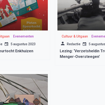
Uitgaan
Evenementen
Cultuur & Uitgaan
Eveneme
ie
5 augustus 2023
Redactie
5 augustu
eurtocht Enkhuizen
Lezing: ‘Verzetsheldin T
Menger-Oversteegen’