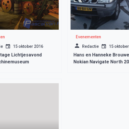
ten
Evenementen
ie
15 oktober 2016
Redactie
15 oktober
tage Lichtjesavond
Hans en Hanneke Brouwer
chinemuseum
Nokian Navigate North 2
Stichting de Tulp