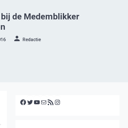
 bij de Medemblikker
en
016
Redactie
Facebook
Twitter
YouTube
E-mail
RSS feed
Instagram
n.