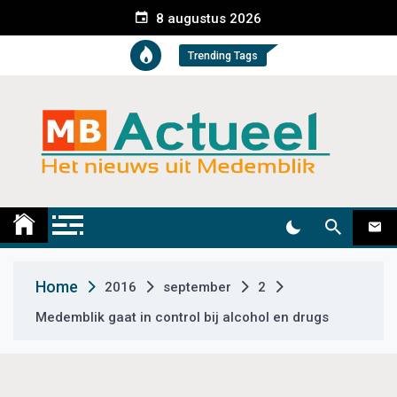
S
8 augustus 2026
k
i
Trending Tags
p
t
o
c
o
n
t
Medemblik Actueel
Wij zijn altijd actueel
e
n
t
Home
2016
september
2
Medemblik gaat in control bij alcohol en drugs