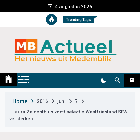
S
4 augustus 2026
k
i
Trending Tags
p
t
o
c
o
n
t
Medemblik Actueel
Wij zijn altijd actueel
e
n
t
Home
2016
juni
7
Laura Zeldenthuis komt selectie Westfriesland SEW
versterken