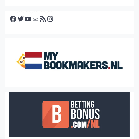
Facebook
Twitter
YouTube
E-mail
RSS feed
Instagram